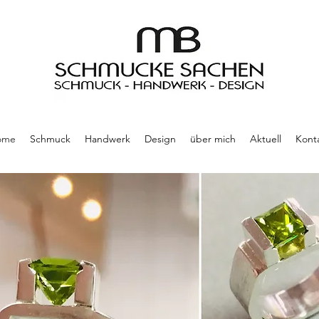
ome
Schmuck
Handwerk
Design
über mich
Aktuell
Kont
vielseitig....einzigartig...ausdrucksstark